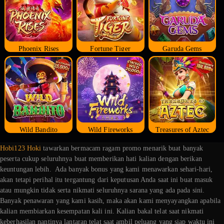
Phoenix Rises
Fortune Tiger
Garuda Gems
Wild Bandito
Wild Fireworks
Treasures of Aztec
Hobi123 Hoki
tawarkan bermacam ragam promo menarik buat banyak
peserta cukup seluruhnya buat memberikan hati kalian dengan berikan
keuntungan lebih. Ada banyak bonus yang kami menawarkan sehari-hari,
akan tetapi perihal itu tergantung dari keputusan Anda saat ini buat masuk
atau mungkin tidak serta nikmati seluruhnya sarana yang ada pada sini.
Banyak penawaran yang kami kasih, maka akan kami menyayangkan apabila
kalian membiarkan kesempatan kali ini. Kalian bakal telat saat nikmati
keberhasilan nantinya lantaran telat saat ambil peluang yang siap waktu ini