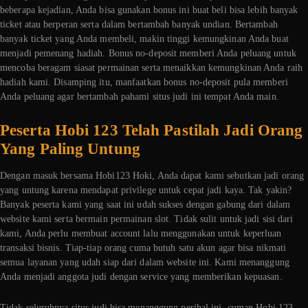
beberapa kejadian, Anda bisa gunakan bonus ini buat beli bisa lebih banyak
ticket atau berperan serta dalam bertambah banyak undian. Bertambah
banyak ticket yang Anda membeli, makin tinggi kemungkinan Anda buat
menjadi pemenang hadiah. Bonus no-deposit memberi Anda peluang untuk
mencoba beragam siasat permainan serta menaikkan kemungkinan Anda raih
hadiah kami. Disamping itu, manfaatkan bonus no-deposit pula memberi
Anda peluang agar bertambah pahami situs judi ini tempat Anda main.
Peserta Hobi 123 Telah Pastilah Jadi Orang
Yang Paling Untung
Dengan masuk bersama Hobi123 Hoki, Anda dapat kami sebutkan jadi orang
yang untung karena mendapat privilege untuk cepat jadi kaya. Tak yakin?
Banyak peserta kami yang saat ini udah sukses dengan gabung dari dalam
website kami serta bermain permainan slot. Tidak sulit untuk jadi sisi dari
kami, Anda perlu membuat account lalu menggunakan untuk keperluan
transaksi bisnis. Tiap-tiap orang cuma butuh satu akun agar bisa nikmati
semua layanan yang udah siap dari dalam website ini. Kami menanggung
Anda menjadi anggota judi dengan service yang memberikan kepuasan.
Tidak seluruhnya situs judi bisa menanggung perihal ini, cuman Hobi 123