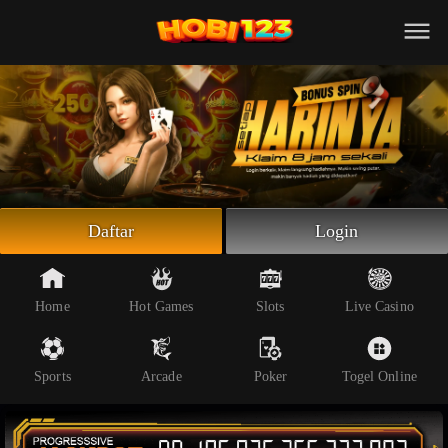
Beranda
Slot Online
Live Casino
Sportsbook
Arcade
Togel Online
Daftar
Login
Poker
Whatsapp
Home
Hot Games
Slots
Live Casino
Telegram
Sports
Arcade
Poker
Togel Online
Livechat