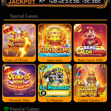
Special Games
Gates of Olympus Super Scatter
super gems
Bang Gacor 1000
Olympus Wins
Le Pharaoh
Golden Empire 2
Popular Games