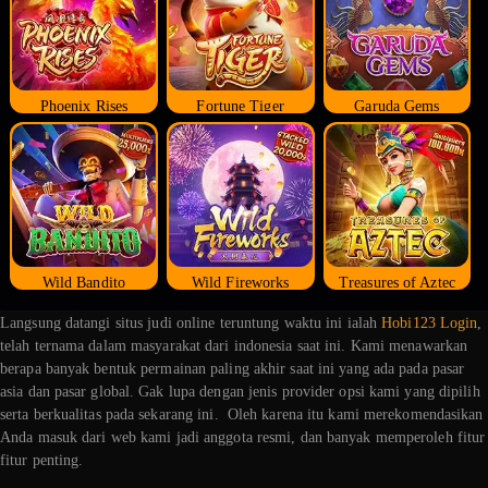
Phoenix Rises
Fortune Tiger
Garuda Gems
Wild Bandito
Wild Fireworks
Treasures of Aztec
Langsung datangi situs judi online teruntung waktu ini ialah
Hobi123 Login
,
telah ternama dalam masyarakat dari indonesia saat ini. Kami menawarkan
berapa banyak bentuk permainan paling akhir saat ini yang ada pada pasar
asia dan pasar global. Gak lupa dengan jenis provider opsi kami yang dipilih
serta berkualitas pada sekarang ini. Oleh karena itu kami merekomendasikan
Anda masuk dari web kami jadi anggota resmi, dan banyak memperoleh fitur
fitur penting.