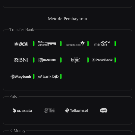
Metode Pembayaran
Transfer Bank
Pulsa
E-Money